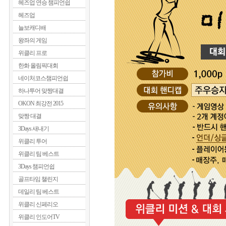
헤즈업 연승 챔피언쉽
헤즈업
늘보캐디배
왕좌의 게임
위클리 프로
한화 올림픽대회
네이처코스챔피언쉽
하나투어 맞짱대결
OKON 최강전 2015
맞짱 대결
3Days 새내기
위클리 투어
위클리 팀 베스트
3Days 챔피언쉽
골프타임 챌린지
데일리 팀 베스트
위클리 신페리오
위클리 인도어TV