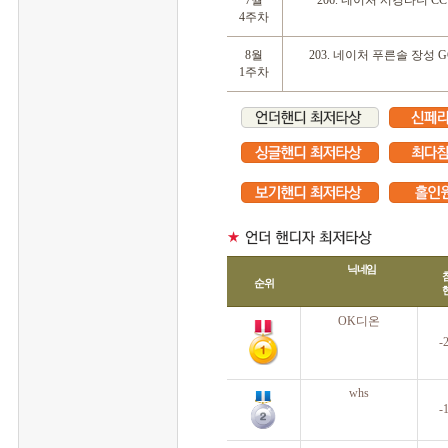
 7월
 206. 네이처 서경타니 CC
4주차
 8월
 203. 네이처 푸른솔 장성 G
1주차
닉네임
순위
 OK디온
 -
 whs
 -