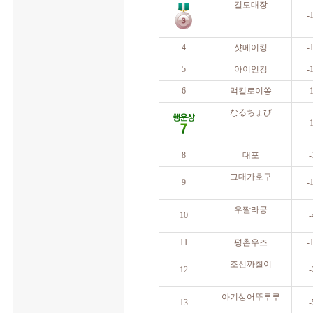
 길도대장
 -
 4
 샷메이킹
 -
 5
 아이언킹
 -
 6
 맥킬로이쏭
 -
 なるちょび
 -
 8
 대포
 
 그대가호구
 9
 -
 우짤라공
 10
 
 11
 평촌우즈
 -
 조선까칠이
 12
 
 아기상어뚜루루
 13
 