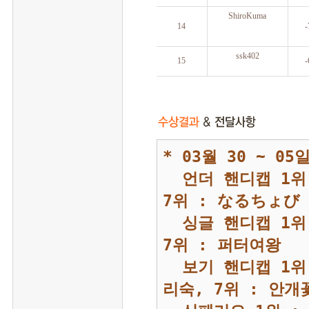
 ShiroKuma
 14
 
 ssk402
 15
 