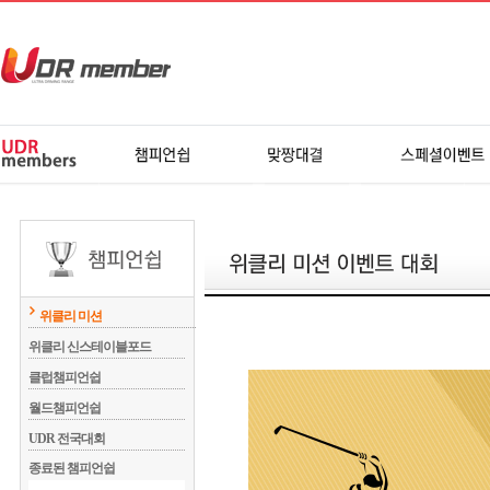
위클리 미션
위클리 신스테이블포드
클럽챔피언쉽
월드챔피언쉽
UDR 전국대회
종료된 챔피언쉽