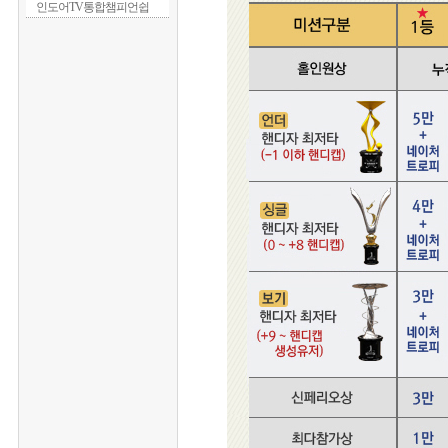
인도어TV통합챔피언쉽