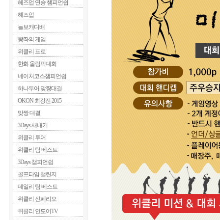
헤즈업 연승 챔피언쉽
헤즈업
늘보캐디배
왕좌의 게임
위클리 프로
한화 올림픽대회
네이처코스챔피언쉽
하나투어 맞짱대결
OKON 최강전 2015
맞짱 대결
3Days 새내기
위클리 투어
위클리 팀 베스트
3Days 챔피언쉽
골프타임 챌린지
데일리 팀 베스트
위클리 신페리오
위클리 인도어TV