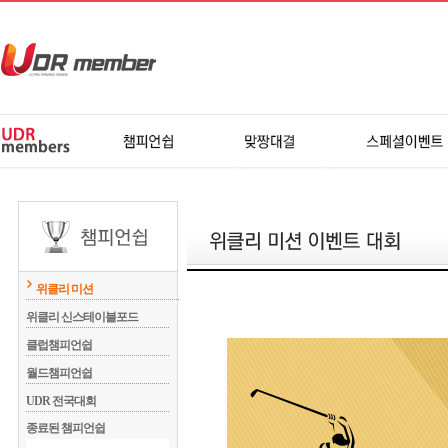
위클리 미션
위클리 신스테이블포드
클럽챔피언쉽
월드챔피언쉽
UDR 전국대회
종료된 챔피언쉽