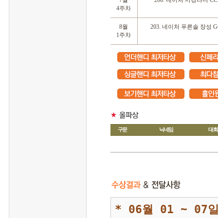
 7월
 206. 네이처 서경타니 CC
4주차
 8월
 203. 네이처 푸른솔 장성 G
1주차
구문
닉네임
대회