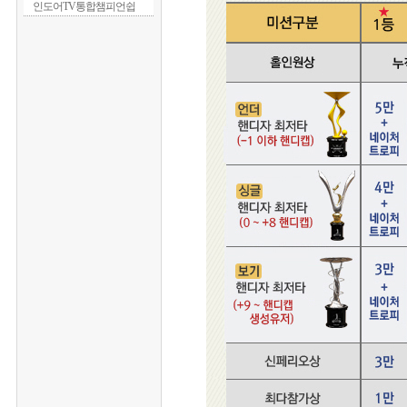
인도어TV통합챔피언쉽