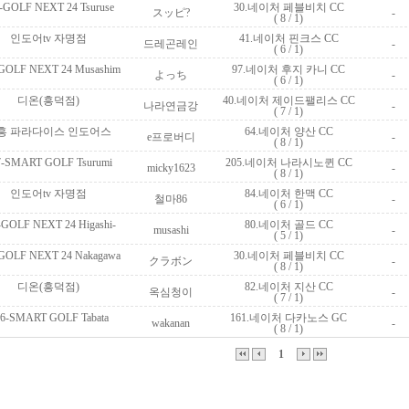
6-GOLF NEXT 24 Tsuruse
 30.네이처 페블비치 CC
 スッピ?
 -
( 8 / 1)
 인도어tv 자명점
 41.네이처 핀크스 CC
 드레곤레인
 -
( 6 / 1)
-GOLF NEXT 24 Musashim
 97.네이처 후지 카니 CC
 よっち
 -
( 6 / 1)
 디온(흥덕점)
 40.네이처 제이드팰리스 CC
 나라연금강
 -
( 7 / 1)
시흥 파라다이스 인도어스
 64.네이처 양산 CC
 e프로버디
 -
( 8 / 1)
47-SMART GOLF Tsurumi
 205.네이처 나라시노퀸 CC
 micky1623
 -
( 8 / 1)
 인도어tv 자명점
 84.네이처 한맥 CC
 철마86
 -
( 6 / 1)
1-GOLF NEXT 24 Higashi-
 80.네이처 골드 CC
 musashi
 -
( 5 / 1)
-GOLF NEXT 24 Nakagawa
 30.네이처 페블비치 CC
 クラボン
 -
( 8 / 1)
 디온(흥덕점)
 82.네이처 지산 CC
 옥심청이
 -
( 7 / 1)
56-SMART GOLF Tabata
 161.네이처 다카노스 GC
 wakanan
 -
( 8 / 1)
1