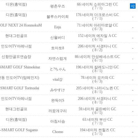
 디온(흥덕점)
 66.네이처 소피아그린 CC
 평촌우즈
( 7 / 1)
 디온(흥덕점)
 176.네이처 더크로스비 GC
 블루스카이최
 -
( 7 / 1)
-GOLF NEXT 24 HonmokuM
 71.네이처 아리마로얄 CC
 Enju
 -
( 6 / 3)
 현대그린골프
 152.네이처 에자일 A CC
 신월버디
 -
( 6 / 1)
 인도어TV아레나점
 206.네이처 서경타니 CC
 토마토8
 -
( 8 / 2)
 신항만골프연습장
 86.네이처 안성베네스트 GC
 자연스럽게
 -
( 6 / 1)
-SMART GOLF Shimokitaz
 196.네이처 칼레도니안 GC
 と?ちゃん
 -
( 8 / 1)
전동 인도어TV(탑레인지)
 78.네이처 요카와 CC
 vital강
 -
( 6 / 3)
5-SMART GOLF Toritsudai
 205.네이처 나라시노퀸 CC
 みやすけ
 -
( 8 / 1)
 인도어TV아레나점
 206.네이처 서경타니 CC
 완득이S
 -
( 8 / 1)
 현대그린골프
 59.네이처 골든베이 GC
 까꿍개구리
 -
( 6 / 1)
 디온(흥덕점)
 63.네이처 부산 CC
 아침사슴
 -
( 7 / 1)
34-SMART GOLF Sugamo
 194.네이처 썬힐즈 CC
 Chomo
 -
( 5 / 1)