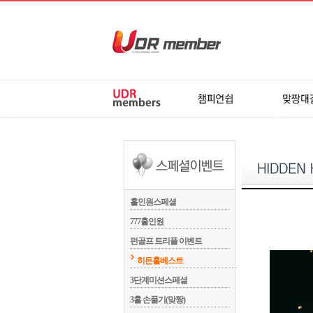
 홀인원스페셜
 777홀인원
 펀골프 트리플 이벤트
 히든홀베스트
 3단계미션스페셜
 3홀 손풀기(맞짱)