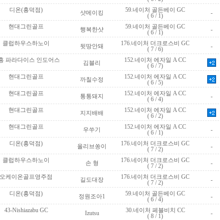
 디온(흥덕점)
 59.네이처 골든베이 GC
 샷메이킹
 -
( 6 / 1)
 현대그린골프
 59.네이처 골든베이 GC
 행복한샷
 -
( 6 / 1)
 클럽하우스하노이
 176.네이처 더크로스비 GC
 뒷땅안돼
 -
( 7 / 6)
시흥 파라다이스 인도어스
 152.네이처 에자일 A CC
 김블리
( 6 / 7)
 현대그린골프
 152.네이처 에자일 A CC
 까칠수정
( 6 / 5)
 현대그린골프
 152.네이처 에자일 A CC
 통통돼지
 -
( 6 / 4)
 현대그린골프
 152.네이처 에자일 A CC
 지지배배
( 6 / 2)
 현대그린골프
 152.네이처 에자일 A CC
 우쑤기
 -
( 6 / 1)
 디온(흥덕점)
 176.네이처 더크로스비 GC
 올리브쏭이
 -
( 7 / 2)
 클럽하우스하노이
 176.네이처 더크로스비 GC
 손 형
 -
( 7 / 2)
 오케이온골프영주점
 176.네이처 더크로스비 GC
 길도대장
 -
( 7 / 2)
 디온(흥덕점)
 59.네이처 골든베이 GC
 정원조아1
 -
( 6 / 4)
 43-Nishiazabu GC
 30.네이처 페블비치 CC
 Izutsu
 -
( 8 / 1)