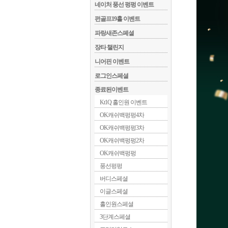
 네이처 풍선 펑펑 이벤트
 펀골프19홀 이벤트
 파랑새존스페셜
 장타 챌린지
 니어핀 이벤트
 로그인스페셜
 종료된이벤트
 Kt1Q 홀인원 이벤트
 OK캐쉬백펑펑4차
 OK캐쉬백펑펑3차
 OK캐쉬백펑펑2차
 OK캐쉬백펑펑
 풍선펑펑
 버디스페셜
 이글스페셜
 홀인원스페셜
 3단계스페셜