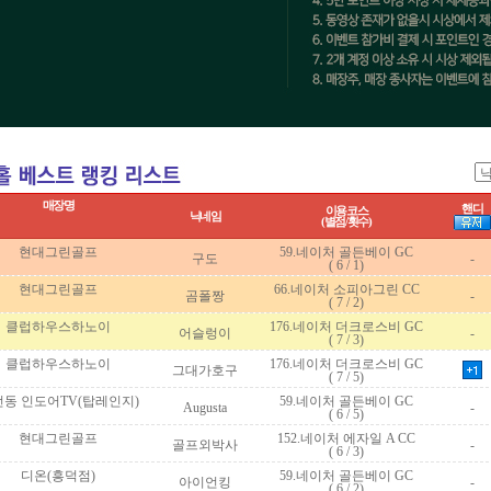
매장명
핸디
이용코스
닉네임
(별점/횟수)
 현대그린골프
 59.네이처 골든베이 GC
 구도
 -
( 6 / 1)
 현대그린골프
 66.네이처 소피아그린 CC
 곰폴짱
 -
( 7 / 2)
 클럽하우스하노이
 176.네이처 더크로스비 GC
 어슬렁이
 -
( 7 / 3)
 클럽하우스하노이
 176.네이처 더크로스비 GC
 그대가호구
( 7 / 5)
전동 인도어TV(탑레인지)
 59.네이처 골든베이 GC
 Augusta
 -
( 6 / 5)
 현대그린골프
 152.네이처 에자일 A CC
 골프외박사
 -
( 6 / 3)
 디온(흥덕점)
 59.네이처 골든베이 GC
 아이언킹
 -
( 6 / 2)