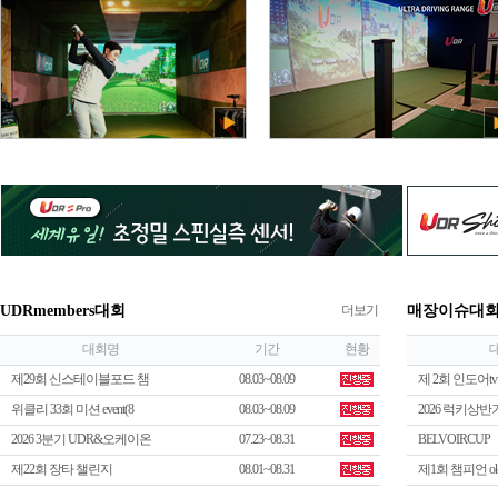
UDRmembers대회
더보기
매장이슈대
대회명
기간
현황
제29회 신스테이블포드 챔
08.03~08.09
제 2회 인도어tv
위클리 33회 미션 event(8
08.03~08.09
2026 럭키상
2026 3분기 UDR&오케이온
07.23~08.31
BELVOIRCUP 
제22회 장타 챌린지
08.01~08.31
제1회 챔피언 o