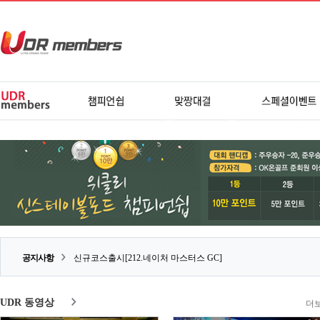
공지사항
신규코스출시[212.네이처 마스터스 GC]
UDR 동영상
더