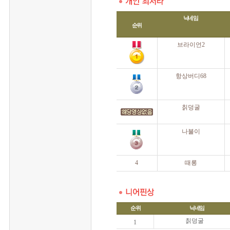
닉네임
순위
 브라이언2
 항상버디68
 칡덩굴
 나불이
 4
 때롱
순위
닉네임
칡덩굴
1