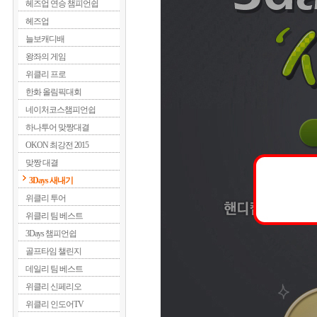
헤즈업 연승 챔피언쉽
헤즈업
늘보캐디배
왕좌의 게임
위클리 프로
한화 올림픽대회
네이처코스챔피언쉽
하나투어 맞짱대결
OKON 최강전 2015
맞짱 대결
3Days 새내기
위클리 투어
위클리 팀 베스트
3Days 챔피언쉽
골프타임 챌린지
데일리 팀 베스트
위클리 신페리오
위클리 인도어TV