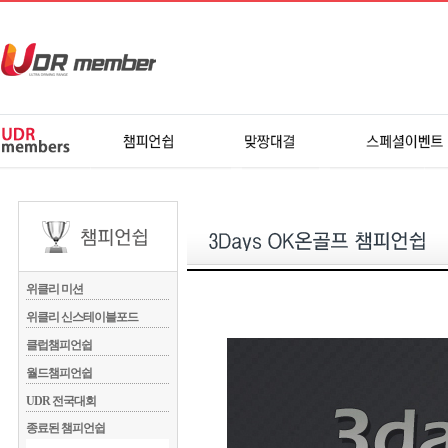
위클리 미션
위클리 신스테이블포드
클럽챔피언쉽
월드챔피언쉽
UDR 전국대회
종료된 챔피언쉽