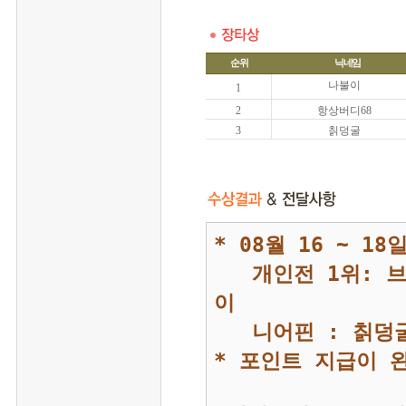
순위
닉네임
나불이
1
2
항상버디68
3
칡덩굴