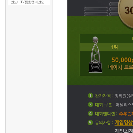
인도어TV통합챔피언쉽