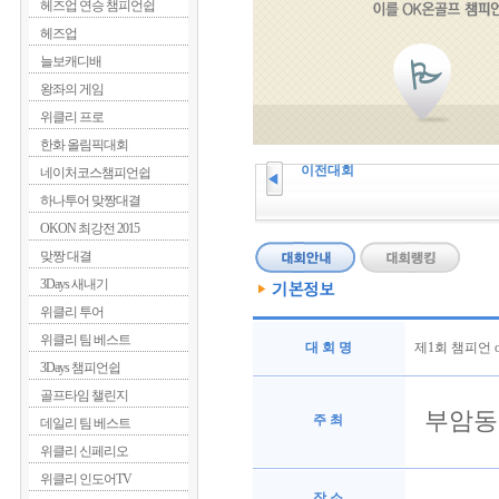
헤즈업 연승 챔피언쉽
헤즈업
늘보캐디배
왕좌의 게임
위클리 프로
한화 올림픽대회
이전대회
네이처코스챔피언쉽
하나투어 맞짱대결
OKON 최강전 2015
맞짱 대결
3Days 새내기
위클리 투어
위클리 팀 베스트
대 회 명
제1회 챔피언 o
3Days 챔피언쉽
골프타임 챌린지
부암동점
주 최
데일리 팀 베스트
위클리 신페리오
위클리 인도어TV
장 소