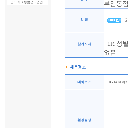
인도어TV통합챔피언쉽
부암동점
20
일 정
1R 성별
참가자격
없음
대회코스
1 R - 64.네이
환경설정