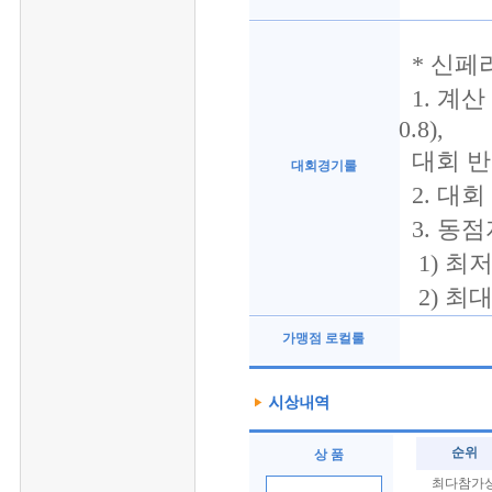
* 신페
1. 계산 
0.8),
대회 반영
대회경기룰
2. 대
3. 동
1) 최
2) 최
가맹점 로컬룰
순위
상 품
최다참가