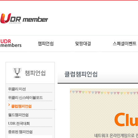
위클리 미션
위클리 신스테이블포드
클럽챔피언쉽
월드챔피언쉽
UDR 전국대회
종료된 챔피언쉽